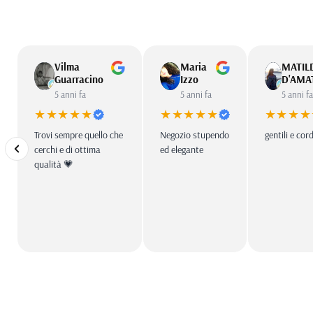
Vilma
Maria
MATIL
Guarracino
Izzo
D'AMA
5 anni fa
5 anni fa
5 anni f
★★★★★
★★★★★
★★★★
Trovi sempre quello che
Negozio stupendo
gentili e cord
cerchi e di ottima
ed elegante
qualità 💗