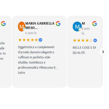
MARIA GABRIELLA
M
MESO…
8 anni
6 anni fa
fa
★★★★★
★★★★☆
 che
Oggettistica e complementi
BELLE COSE E DI
alle
d'arredo davvero eleganti e
QUALITÀ
e. In
raffinati in perfetto stile
ose
shabby. Gentilezza e
professionalità rifiniscono il
tutto