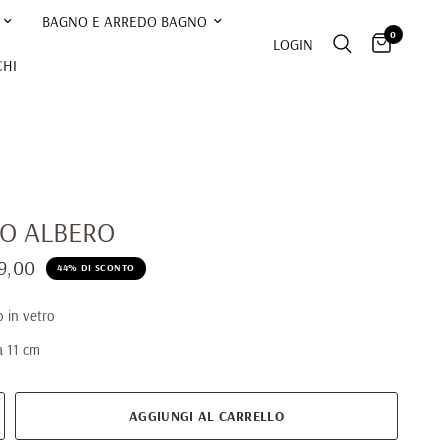
BAGNO E ARREDO BAGNO
0
LOGIN
CHI
O ALBERO
9,00
44% DI SCONTO
 in vetro
a 11 cm
AGGIUNGI AL CARRELLO