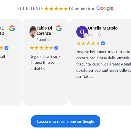
★★★★★
ECCELLENTE
18 recensioni
DE
Fabio Di
Ornella Martolò
TO
Lorenzo
5 anni fa
a
5 anni fa
★★★★★
★
★★★★★
Negozio bellissimo. Trovi tutto ciò
iali
Negozio favoloso, x
occorre per la casa dalle lenzuola 
chi ama il classico e
trapunte, cuscini da arredo e tend
lo shabby
questo periodo tantissime belle c
per Natale.
Lascia una recensione su Google